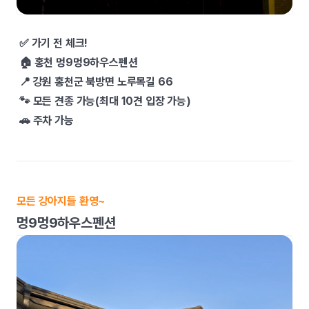
✅ 가기 전 체크!
🏠 홍천 멍9멍9하우스펜션
📍 강원 홍천군 북방면 노루목길 66
🐾 모든 견종 가능(최대 10견 입장 가능)
🚗 주차 가능
모든 강아지들 환영~
멍9멍9하우스펜션