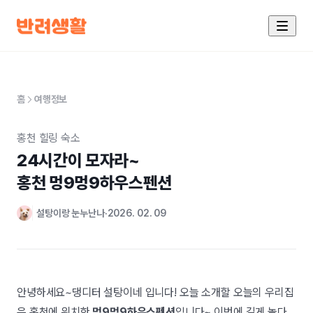
홈
여행정보
홍천 힐링 숙소
24시간이 모자라~

홍천 멍9멍9하우스펜션
설탕이랑 눈누난나
2026. 02. 09
안녕하세요~댕디터 설탕이네 입니다! 오늘 소개할 오늘의 우리집
은 홍천에 위치한
멍9멍9하우스펜션
입니다~ 이번에 길게 놀다